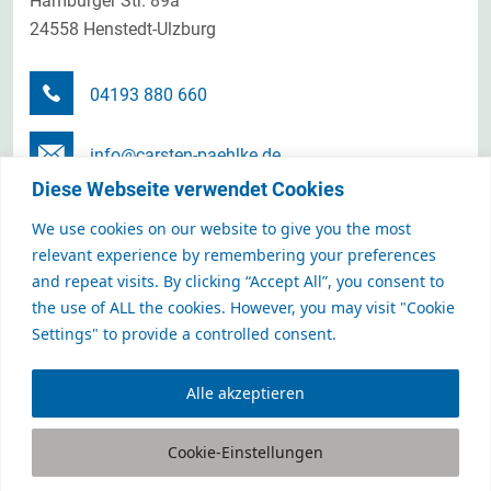
Hamburger Str. 89a
24558 Henstedt-Ulzburg
04193 880 660
info@carsten-paehlke.de
Diese Webseite verwendet Cookies
Terminanfrage senden
We use cookies on our website to give you the most
relevant experience by remembering your preferences
and repeat visits. By clicking “Accept All”, you consent to
the use of ALL the cookies. However, you may visit "Cookie
CARSTEN PÄHLKE Personalmanagement GmbH
Settings" to provide a controlled consent.
Karriere- und Unternehmensberatung
Alle akzeptieren
Cookie-Einstellungen
NEWSLETTER
IMPRESSUM
© 2026
DATENSCHUTZERKLÄRUNG
AGB