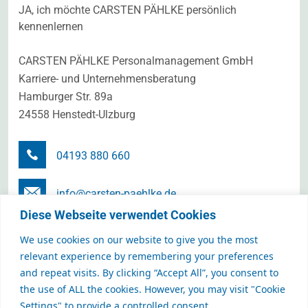
JA, ich möchte CARSTEN PÄHLKE persönlich
kennenlernen
CARSTEN PÄHLKE Personalmanagement GmbH
Karriere- und Unternehmensberatung
Hamburger Str. 89a
24558 Henstedt-Ulzburg
04193 880 660
info@carsten-paehlke.de
Diese Webseite verwendet Cookies
Terminanfrage senden
We use cookies on our website to give you the most
relevant experience by remembering your preferences
and repeat visits. By clicking “Accept All”, you consent to
the use of ALL the cookies. However, you may visit "Cookie
CARSTEN PÄHLKE Personalmanagement GmbH
Settings" to provide a controlled consent.