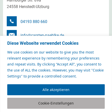
Hamburger Str. 89a
24558 Henstedt-Ulzburg
04193 880 660
info@carsten-paehlke.de
Diese Webseite verwendet Cookies
Terminanfrage senden
We use cookies on our website to give you the most
relevant experience by remembering your preferences
and repeat visits. By clicking “Accept All”, you consent to
the use of ALL the cookies. However, you may visit "Cookie
CARSTEN PÄHLKE Personalmanagement GmbH
Settings" to provide a controlled consent.
Karriere- und Unternehmensberatung
Alle akzeptieren
Cookie-Einstellungen
NEWSLETTER
IMPRESSUM
© 2026
DATENSCHUTZERKLÄRUNG
AGB