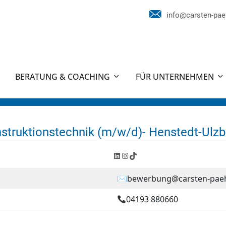
info@carsten-pae
BERATUNG & COACHING
FÜR UNTERNEHMEN
struktionstechnik (m/w/d)- Henstedt-Ulzb
LinkedIn
Instagram
TikTok
✉bewerbung@carsten-paeh
04193 880660