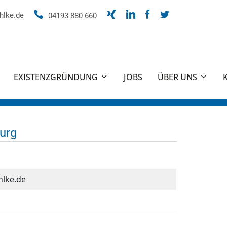
hlke.de
04193 880 660
EXISTENZGRÜNDUNG
JOBS
ÜBER UNS
urg
lke.de