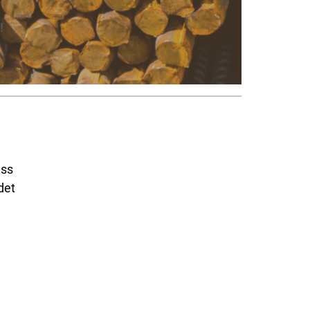
!
uss
det