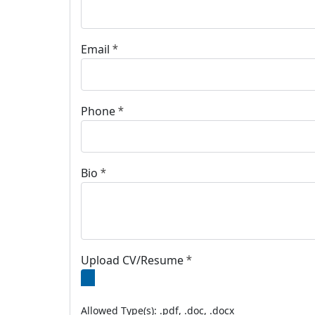
Email
*
Phone
*
Bio
*
Upload CV/Resume
*
Allowed Type(s): .pdf, .doc, .docx